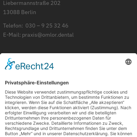
Liebermannstraße 202
13088 Berlin
Telefon:
030 – 9 25 32 46
E-Mail:
praxis@omlor.dental
Montag
09:00 - 12:00 | 14:00 - 17:00
Dienstag
08:00 - 12:00 | 14:00 - 18:00
Mittwoch
09:00 - 12:00 | 14:00 - 19:00
Donnerstag
08:00 - 14:00
Freitag
08:00 - 12:00​